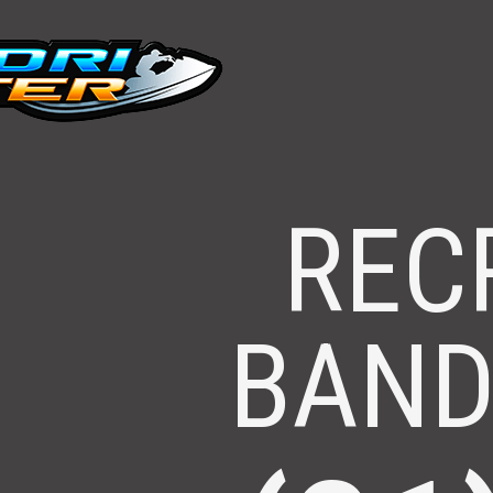
| Can-Am – Jet Skis, Quadriciclos e UTVs
REC
BAND