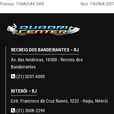
Previous:
TOMASCAR 2009
Next:
ITAIPAVA 2007
Navegação
de
Post
RECREIO DOS BANDEIRANTES – RJ
Av. das Américas, 16500 - Recreio dos
Bandeirantes
(21) 2051-6000
NITERÓI – RJ
Estr. Francisco da Cruz Nunes, 5232 - Itaipu, Niterói
(21) 2608-2290